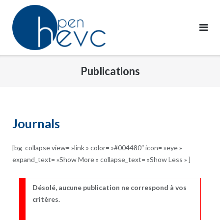
Skip
to
content
Publications
Journals
[bg_collapse view= »link » color= »#004480″ icon= »eye »
expand_text= »Show More » collapse_text= »Show Less » ]
Désolé, aucune publication ne correspond à vos
critères.